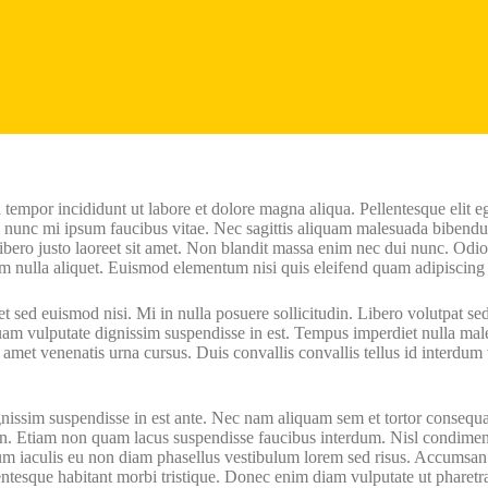
d tempor incididunt ut labore et dolore magna aliqua. Pellentesque elit
sl nunc mi ipsum faucibus vitae. Nec sagittis aliquam malesuada bibendu
. Libero justo laoreet sit amet. Non blandit massa enim nec dui nunc. Od
nim nulla aliquet. Euismod elementum nisi quis eleifend quam adipiscing 
t sed euismod nisi. Mi in nulla posuere sollicitudin. Libero volutpat sed
uam vulputate dignissim suspendisse in est. Tempus imperdiet nulla male
met venenatis urna cursus. Duis convallis convallis tellus id interdum ve
nissim suspendisse in est ante. Nec nam aliquam sem et tortor consequat
 in. Etiam non quam lacus suspendisse faucibus interdum. Nisl condimen
m iaculis eu non diam phasellus vestibulum lorem sed risus. Accumsan in
lentesque habitant morbi tristique. Donec enim diam vulputate ut pharetr