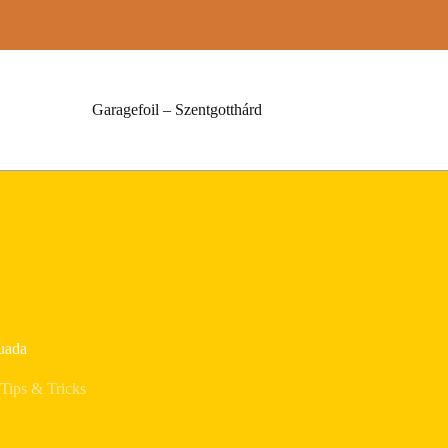
Garagefoil – Szentgotthárd
uada
Tips & Tricks