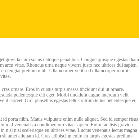
 eget gravida cum sociis natoque penatibus. Congue quisque egestas diam
m arcu vitae. Rhoncus urna neque viverra justo nec ultrices dui sapien.
io eu feugiat pretium nibh. Ullamcorper velit sed ullamcorper morbi
vitae.
 cras ornare. Eros in cursus turpis massa tincidunt dui ut ornare.
suada pellentesque elit eget. Morbi tincidunt augue interdum velit
lit laoreet. Orci phasellus egestas tellus rutrum tellus pellentesque eu
 id porta nibh. Mattis vulputate enim nulla aliquet. Sed id semper risus
tum id venenatis a condimentum vitae sapien. Enim facilisis gravida
 nisl nisi scelerisque eu ultrices vitae. Luctus venenatis lectus magna
a sit amet aliquam id. Cras adipiscing enim eu turpis egestas pretium