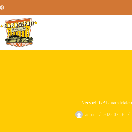
Skip
to
content
Necsagittis Aliquam Males
admin
2022.03.16.