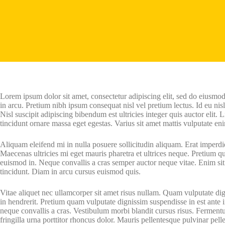
Lorem ipsum dolor sit amet, consectetur adipiscing elit, sed do eiusmo
in arcu. Pretium nibh ipsum consequat nisl vel pretium lectus. Id eu ni
Nisl suscipit adipiscing bibendum est ultricies integer quis auctor elit
tincidunt ornare massa eget egestas. Varius sit amet mattis vulputate e
Aliquam eleifend mi in nulla posuere sollicitudin aliquam. Erat imperdie
Maecenas ultricies mi eget mauris pharetra et ultrices neque. Pretium q
euismod in. Neque convallis a cras semper auctor neque vitae. Enim sit a
tincidunt. Diam in arcu cursus euismod quis.
Vitae aliquet nec ullamcorper sit amet risus nullam. Quam vulputate dig
in hendrerit. Pretium quam vulputate dignissim suspendisse in est ante
neque convallis a cras. Vestibulum morbi blandit cursus risus. Fermentu
fringilla urna porttitor rhoncus dolor. Mauris pellentesque pulvinar pel