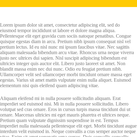
Lorem ipsum dolor sit amet, consectetur adipiscing elit, sed do
eiusmod tempor incididunt ut labore et dolore magna aliqua.
Pellentesque elit eget gravida cum sociis natoque penatibus. Congue
quisque egestas diam in arcu. Pretium nibh ipsum consequat nisl vel
pretium lectus. Id eu nisl nunc mi ipsum faucibus vitae. Nec sagittis
aliquam malesuada bibendum arcu vitae. Rhoncus urna neque viverra
justo nec ultrices dui sapien. Nisl suscipit adipiscing bibendum est
ultricies integer quis auctor elit. Libero justo laoreet sit amet. Non
blandit massa enim nec dui nunc. Odio eu feugiat pretium nibh.
Ullamcorper velit sed ullamcorper morbi tincidunt ornare massa eget
egestas. Varius sit amet mattis vulputate enim nulla aliquet. Euismod
elementum nisi quis eleifend quam adipiscing vitae.
Aliquam eleifend mi in nulla posuere sollicitudin aliquam. Erat
imperdiet sed euismod nisi. Mi in nulla posuere sollicitudin. Libero
volutpat sed cras ornare. Eros in cursus turpis massa tincidunt dui ut
ornare. Maecenas ultricies mi eget mauris pharetra et ultrices neque.
Pretium quam vulputate dignissim suspendisse in est. Tempus
imperdiet nulla malesuada pellentesque elit eget. Morbi tincidunt augue
interdum velit euismod in. Neque convallis a cras semper auctor neque
vitae. Enim sit amet venenatis urna cursus. Duis convallis convallis