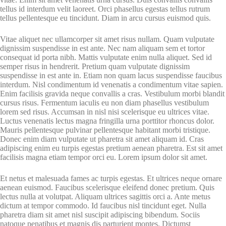
tellus id interdum velit laoreet. Orci phasellus egestas tellus rutrum
tellus pellentesque eu tincidunt. Diam in arcu cursus euismod quis.
Vitae aliquet nec ullamcorper sit amet risus nullam. Quam vulputate
dignissim suspendisse in est ante. Nec nam aliquam sem et tortor
consequat id porta nibh. Mattis vulputate enim nulla aliquet. Sed id
semper risus in hendrerit. Pretium quam vulputate dignissim
suspendisse in est ante in. Etiam non quam lacus suspendisse faucibus
interdum. Nisl condimentum id venenatis a condimentum vitae sapien.
Enim facilisis gravida neque convallis a cras. Vestibulum morbi blandit
cursus risus. Fermentum iaculis eu non diam phasellus vestibulum
lorem sed risus. Accumsan in nisl nisi scelerisque eu ultrices vitae.
Luctus venenatis lectus magna fringilla urna porttitor rhoncus dolor.
Mauris pellentesque pulvinar pellentesque habitant morbi tristique.
Donec enim diam vulputate ut pharetra sit amet aliquam id. Cras
adipiscing enim eu turpis egestas pretium aenean pharetra. Est sit amet
facilisis magna etiam tempor orci eu. Lorem ipsum dolor sit amet.
Et netus et malesuada fames ac turpis egestas. Et ultrices neque ornare
aenean euismod. Faucibus scelerisque eleifend donec pretium. Quis
lectus nulla at volutpat. Aliquam ultrices sagittis orci a. Ante metus
dictum at tempor commodo. Id faucibus nisl tincidunt eget. Nulla
pharetra diam sit amet nisl suscipit adipiscing bibendum. Sociis
natoque penatibus et magnis dis parturient montes. Dictumst